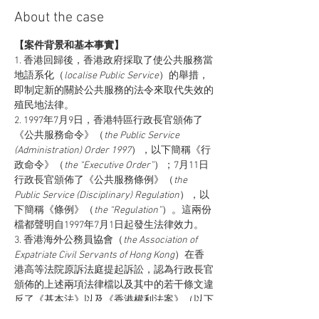
About the case
【案件背景和基本事實】
1. 香港回歸後，香港政府採取了使公共服務當
地語系化（
localise Public Service
）的舉措，
即制定新的關於公共服務的法令來取代失效的
殖民地法律。
2. 1997年7月9日，香港特區行政長官頒佈了
《公共服務命令》（
the Public Service 
(Administration) Order 1997
），以下簡稱《行
政命令》（
the “Executive Order”
）；7月11日
行政長官頒佈了《公共服務條例》（
the 
Public Service (Disciplinary) Regulation
），以
下簡稱《條例》（
the “Regulation”
）。這兩份
檔都聲明自1997年7月1日起發生法律效力。
3. 香港海外公務員協會（
the Association of 
Expatriate Civil Servants of Hong Kong
）在香
港高等法院原訴法庭提起訴訟，認為行政長官
頒佈的上述兩項法律檔以及其中的若干條文違
反了《基本法》以及《香港權利法案》（以下
簡稱《權利法案》）的相關規定，同時這兩份