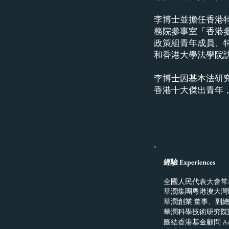
李博士並擔任香港
務院參事室「香港
政策組青年成員、特
和香港大學法學院
李博士因基本法研究和
香港十大傑出青年，2
經驗 Experiences
國人民代表大會常務委員會香
全
華潤集團粵港
澳大灣
華潤創業 董事、副總裁 Directo
華潤科學技術研究院院長
團結香港基金顧問 Adviser