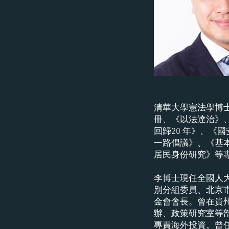
清華大學憲法學博
冊、《以法達治》
回歸20 年》、《
一路倡議》、《基
居民身份研究》等
李博士現任全國人
別分組委員、北京
金會會長。曾在貴
辦、政策研究室等
專責海外投資。曾