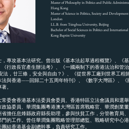
Master of Philosophy in Politics and Public Administr
Hong Kong
Master of Science in Politics, Society and Developmen
London
LL.B. from Tsinghua University, Beijing
Bachelor of Social Sciences in Politics and Internatio
Kong Baptist University
士，專攻基本法研究。曾出版《基本法起草過程概覽》、《基
、《行政長官產生辦法考》、《一國兩制下的香港法治和管治
國安法，廿三條，安全與自由？》、《從世界工廠到世界工程
本法與香港——回歸二十五周年特刊》、《數字大灣區》、《
專著。
大常委會香港基本法委員會委員、香港特區立法會議員和選舉
市政協委員、華潤集團粵港澳大灣區首席戰略官、華潤創業董
州省擔任息烽縣政府縣長助理，參與扶貧工作，分管教育局、
部門的工作。曾任華潤集團戰略管理部總監、戰略研究中心港
任團結香港基金副總幹事，負責研究工作。