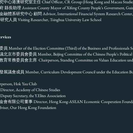
室主任 Chief Officer, CR Group (Hong Kong and Macau Studies
sistant County Mayor of Xifeng County People's Government, Guizh
 顧問 Advisor, International Financial System Research Center, H
iting Researcher, Tsinghua University Law School
vices
委員 M
ember of the Election Committee (Third) of the Business and Professionals S
 Member, Beijing Committee of the Chinese People's Political Cons
值教育常務委員會主席
Chairperson, Standing Committee on Values Education unde
ember, Curriculum Development Council under the Education Bure
son, Hok Yau Club
r, Academy of Chinese Studies
cretary, the Y.Elites Association
事 Director, Hong Kong-ASEAN Economic Cooperation Foundatio
, Our Hong Kong Foundation