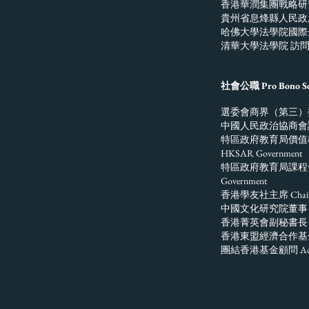
香港華潤集團戰略研究中心港澳研究
貴州省息烽縣人民政府 縣長助理 As
哈佛大學法學院國際金融體系研究中心
清華大學法學院 訪問研究人員 Vis
社會公職 Pro Bono Ser
選委會商界（第三）
中國人民政治協商會議北京市委員會委員
特區政府教育局價
HKSAR Government
特區政府教育局課程發展議會成員 M
Government
​香港學友社主席 Chairper
中國文化研究院董事 Directo
香港菁英會副秘書長 Deputy Se
香港東盟經濟合作基金會有限公司董
團結香港基金顧問 Adviser