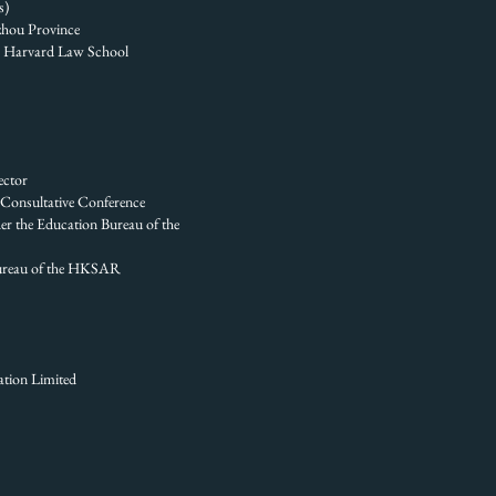
)
ou Province
arvard Law School
ector
ultative Conference
r the Education Bureau of the
au of the HKSAR
n Limited